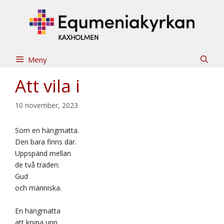
Hoppa
till
innehåll
Meny
Att vila i
10 november, 2023
Som en hängmatta.
Den bara finns där.
Uppspänd mellan
de två träden:
Gud
och människa.
En hängmatta
att krypa upp