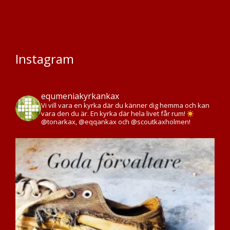
Instagram
equmeniakyrkankax
Vi vill vara en kyrka där du känner dig hemma och kan
vara den du är. En kyrka där hela livet får rum!
@tonarkax, @eqqankax och @scoutkaxholmen!