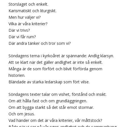
Storslaget och enkelt.
Karismatiskt och liturgiskt.
Men hur väljer vi?
Vilka är våra kriterier?
Där vi trivs?
Där vi får rum?
Där andra tänker och tror som vi?
Söndagens tema i kyrkoåret är spännande: Andlig klarsyn.
Att se klart när det gäller andlighet är inte så enkelt.
Många är de som förfört och blivit förförda genom
historien.
Bländade av starka ledarskap som fört vilse.
Söndagens texter talar om vishet, förstånd och insikt.
Om att hålla fast och om grundläggningen.
Om att bygga starkt så det står emot stormar.
Och om Jesus.
Vad händer om det är våra kriterier, vår måttstock?
Både när vi ser på vår egen andlighet och de sammanhang