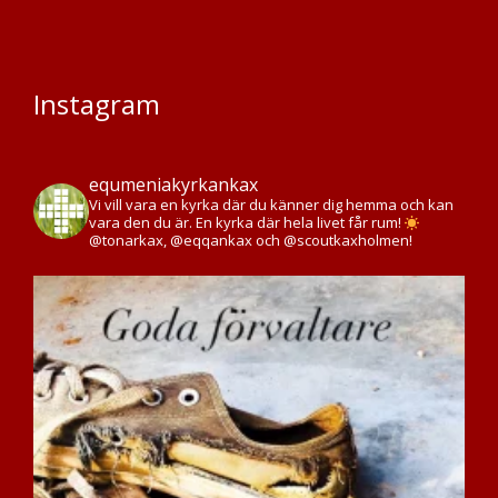
Instagram
equmeniakyrkankax
Vi vill vara en kyrka där du känner dig hemma och kan
vara den du är. En kyrka där hela livet får rum!
@tonarkax, @eqqankax och @scoutkaxholmen!