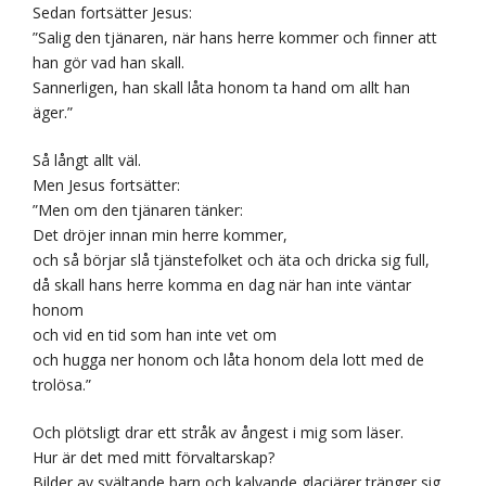
Sedan fortsätter Jesus:
”Salig den tjänaren, när hans herre kommer och finner att
han gör vad han skall.
Sannerligen, han skall låta honom ta hand om allt han
äger.”
Så långt allt väl.
Men Jesus fortsätter:
”Men om den tjänaren tänker:
Det dröjer innan min herre kommer,
och så börjar slå tjänstefolket och äta och dricka sig full,
då skall hans herre komma en dag när han inte väntar
honom
och vid en tid som han inte vet om
och hugga ner honom och låta honom dela lott med de
trolösa.”
Och plötsligt drar ett stråk av ångest i mig som läser.
Hur är det med mitt förvaltarskap?
Bilder av svältande barn och kalvande glaciärer tränger sig