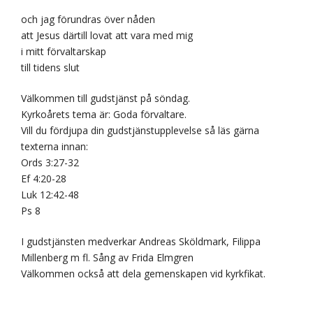
och jag förundras över nåden
att Jesus därtill lovat att vara med mig
i mitt förvaltarskap
till tidens slut
Välkommen till gudstjänst på söndag.
Kyrkoårets tema är: Goda förvaltare.
Vill du fördjupa din gudstjänstupplevelse så läs gärna
texterna innan:
Ords 3:27-32
Ef 4:20-28
Luk 12:42-48
Ps 8
I gudstjänsten medverkar Andreas Sköldmark, Filippa
Millenberg m fl. Sång av Frida Elmgren
Välkommen också att dela gemenskapen vid kyrkfikat.