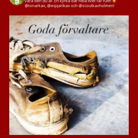
vara den du är. En kyrka där hela livet får rum!
@tonarkax, @eqqankax och @scoutkaxholmen!