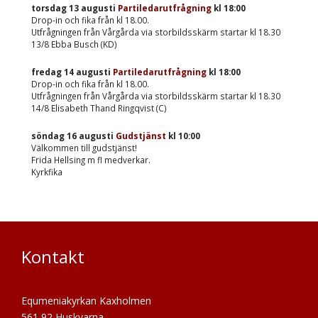
torsdag 13 augusti
Partiledarutfrågning
kl
18:00
Drop-in och fika från kl 18.00.
Utfrågningen från Vårgårda via storbildsskärm startar kl 18.30
13/8 Ebba Busch (KD)
fredag 14 augusti
Partiledarutfrågning
kl
18:00
Drop-in och fika från kl 18.00.
Utfrågningen från Vårgårda via storbildsskärm startar kl 18.30
14/8 Elisabeth Thand Ringqvist (C)
söndag 16 augusti
Gudstjänst
kl
10:00
Välkommen till gudstjänst!
Frida Hellsing m fl medverkar.
Kyrkfika
Kontakt
Equmeniakyrkan Kaxholmen
561 92 Huskvarna