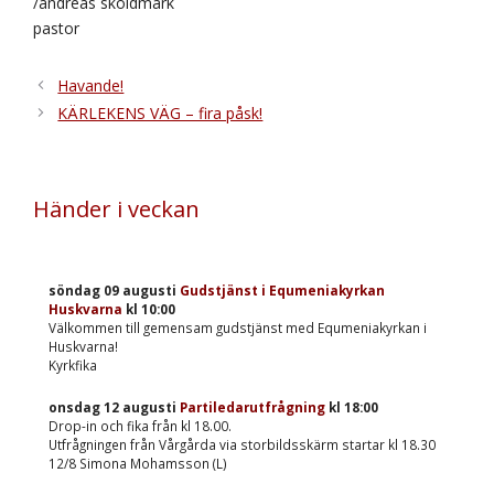
/andreas sköldmark
pastor
Havande!
KÄRLEKENS VÄG – fira påsk!
Händer i veckan
söndag 09 augusti
Gudstjänst i Equmeniakyrkan
Huskvarna
kl
10:00
Välkommen till gemensam gudstjänst med Equmeniakyrkan i
Huskvarna!
Kyrkfika
onsdag 12 augusti
Partiledarutfrågning
kl
18:00
Drop-in och fika från kl 18.00.
Utfrågningen från Vårgårda via storbildsskärm startar kl 18.30
12/8 Simona Mohamsson (L)