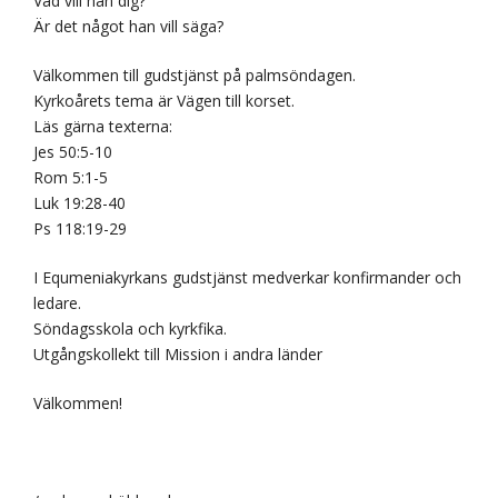
Vad vill han dig?
Är det något han vill säga?
Välkommen till gudstjänst på palmsöndagen.
Kyrkoårets tema är Vägen till korset.
Läs gärna texterna:
Jes 50:5-10
Rom 5:1-5
Luk 19:28-40
Ps 118:19-29
I Equmeniakyrkans gudstjänst medverkar konfirmander och
ledare.
Söndagsskola och kyrkfika.
Utgångskollekt till Mission i andra länder
Välkommen!