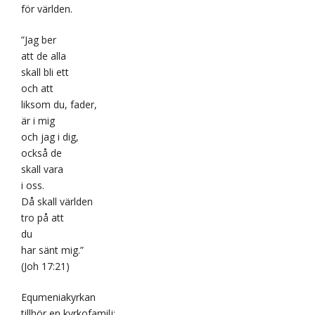
för världen.
”Jag ber
att de alla
skall bli ett
och att
liksom du, fader,
är i mig
och jag i dig,
också de
skall vara
i oss.
Då skall världen
tro på att
du
har sänt mig.”
(Joh 17:21)
Equmeniakyrkan
tillhör en kyrkofamilj: