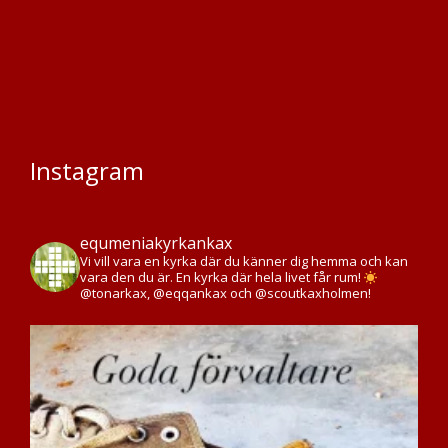
Instagram
equmeniakyrkankax
Vi vill vara en kyrka där du känner dig hemma och kan
vara den du är. En kyrka där hela livet får rum!
@tonarkax, @eqqankax och @scoutkaxholmen!