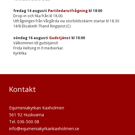
fredag 14 augusti
Partiledarutfrågning
kl
18:00
Drop-in och fika från kl 18.00.
Utfrågningen från Vårgårda via storbildsskärm startar kl 18.30
14/8 Elisabeth Thand Ringqvist (C)
söndag 16 augusti
Gudstjänst
kl
10:00
Välkommen till gudstjänst!
Frida Hellsing m fl medverkar.
Kyrkfika
Kontakt
Equmeniakyrkan Kaxholmen
561 92 Huskvarna
Tel. 036-500 08
info@equmeniakyrkankaxholmen.se