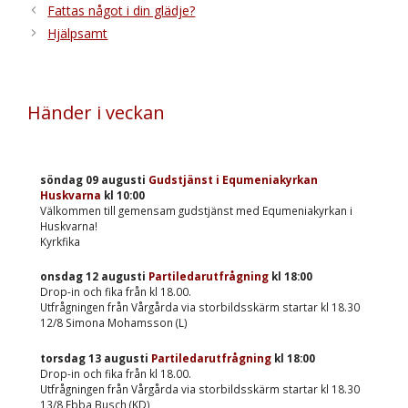
Fattas något i din glädje?
Hjälpsamt
Händer i veckan
söndag 09 augusti
Gudstjänst i Equmeniakyrkan
Huskvarna
kl
10:00
Välkommen till gemensam gudstjänst med Equmeniakyrkan i
Huskvarna!
Kyrkfika
onsdag 12 augusti
Partiledarutfrågning
kl
18:00
Drop-in och fika från kl 18.00.
Utfrågningen från Vårgårda via storbildsskärm startar kl 18.30
12/8 Simona Mohamsson (L)
torsdag 13 augusti
Partiledarutfrågning
kl
18:00
Drop-in och fika från kl 18.00.
Utfrågningen från Vårgårda via storbildsskärm startar kl 18.30
13/8 Ebba Busch (KD)