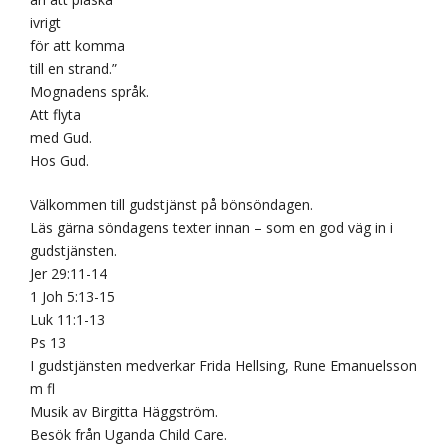
ivrigt
för att komma
till en strand.”
Mognadens språk.
Att flyta
med Gud.
Hos Gud.
Välkommen till gudstjänst på bönsöndagen.
Läs gärna söndagens texter innan – som en god väg in i
gudstjänsten.
Jer 29:11-14
1 Joh 5:13-15
Luk 11:1-13
Ps 13
I gudstjänsten medverkar Frida Hellsing, Rune Emanuelsson
m fl
Musik av Birgitta Häggström.
Besök från Uganda Child Care.