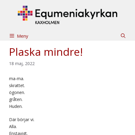
Hoppa
till
innehåll
Meny
Plaska mindre!
18 maj, 2022
ma-ma.
skrattet.
ögonen.
gråten.
Huden.
Där börjar vi.
Alla.
Enstavigt.