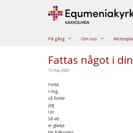
Hoppa
till
innehåll
På gång
Om oss
Mötespla
Fattas något i din
12 maj, 2022
Förbli.
I mig.
så förblir
jag
i er.
Så att
er glädje
blir fullkomlig.