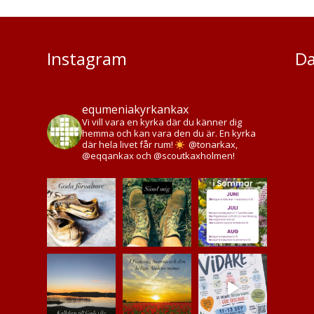
Instagram
Da
equmeniakyrkankax
Vi vill vara en kyrka där du känner dig
hemma och kan vara den du är. En kyrka
där hela livet får rum!
@tonarkax,
@eqqankax och @scoutkaxholmen!