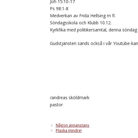
Joh 15:10-17
Ps 98:1-8
Medverkan av Frida Hellsing m fl.
Söndagsskola och Klubb 10.12.
Kyrkfika med politikersamtal, denna söndag
Gudstjänsten sänds också i vår Youtube-ka
/andreas sköldmark
pastor
Någon annanstans
Plaska mindre!