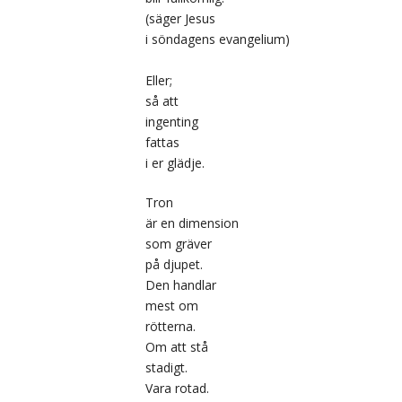
(säger Jesus
i söndagens evangelium)
Eller;
så att
ingenting
fattas
i er glädje.
Tron
är en dimension
som gräver
på djupet.
Den handlar
mest om
rötterna.
Om att stå
stadigt.
Vara rotad.