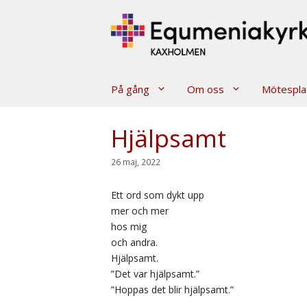
Hoppa
till
innehåll
På gång
Om oss
Mötespla
Hjälpsamt
26 maj, 2022
Ett ord som dykt upp
mer och mer
hos mig
och andra.
Hjälpsamt.
”Det var hjälpsamt.”
”Hoppas det blir hjälpsamt.”