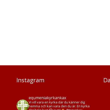
Instagram
Da
equmeniakyrkankax
Vi vill vara en kyrka där du känner dig
hemma och kan vara den du är. En kyrka