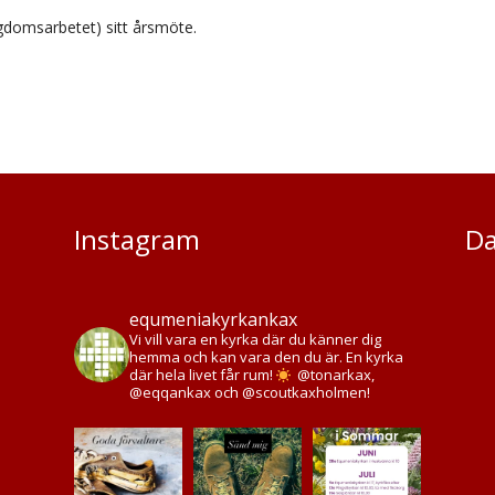
ngdomsarbetet) sitt årsmöte.
Instagram
Da
equmeniakyrkankax
Vi vill vara en kyrka där du känner dig
hemma och kan vara den du är. En kyrka
där hela livet får rum!
@tonarkax,
@eqqankax och @scoutkaxholmen!