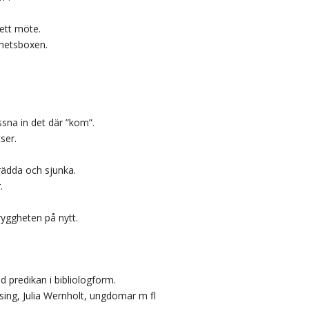
 ett möte.
ghetsboxen.
yssna in det där ”kom”.
ser.
 rädda och sjunka.
.
ryggheten på nytt.
 predikan i bibliologform.
sing, Julia Wernholt, ungdomar m fl