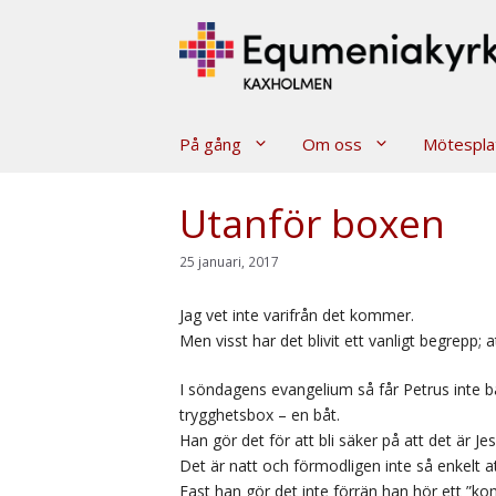
Hoppa
till
innehåll
På gång
Om oss
Mötespla
Utanför boxen
25 januari, 2017
Jag vet inte varifrån det kommer.
Men visst har det blivit ett vanligt begrepp; 
I söndagens evangelium så får Petrus inte ba
trygghetsbox – en båt.
Han gör det för att bli säker på att det är J
Det är natt och förmodligen inte så enkelt at
Fast han gör det inte förrän han hör ett ”ko