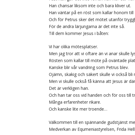
Han chansar liksom inte och bara kliver ut.
Han väntar på en röst som kallar honom till
Och för Petrus sker det mötet utanför tryg
För de andra lärjungarna är det inte så.
Till dem kommer Jesus i båten:
Vi har olika mötesplatser.
Men jag tror att vi oftare än vi anar skulle l
Rösten som kallar till möte på oväntade plat
Kanske blir vår vandring som Petrus blev.
Ojämn, skakig och säkert skulle vi också bli
Men vi skulle också få känna att Jesus är där
Det är verkligen han.
Och han tar oss vid handen och för oss till t
Många erfarenheter rikare.
Och kanske lite mer troende…
Välkommen till en spännande gudstjänst med
Medverkan av Equmeniastyrelsen, Frida Hell