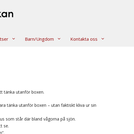
tser
Barn/Ungdom
Kontakta oss
att tänka utanför boxen.
ra tänka utanför boxen – utan faktiskt kliva ur sin
esus som står där bland vågorna på sjön.
t se.
m”.