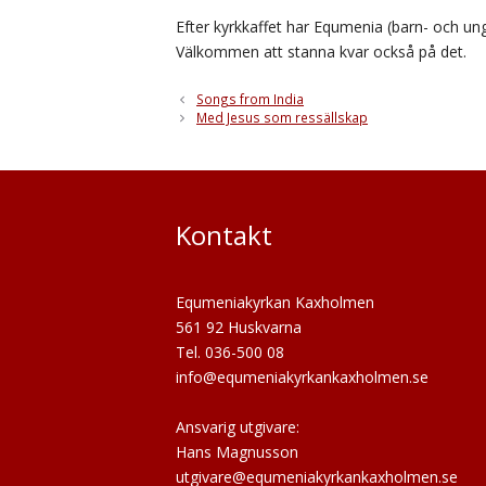
Efter kyrkkaffet har Equmenia (barn- och u
Välkommen att stanna kvar också på det.
Songs from India
Med Jesus som ressällskap
Kontakt
Equmeniakyrkan Kaxholmen
561 92 Huskvarna
Tel. 036-500 08
info@equmeniakyrkankaxholmen.se
Ansvarig utgivare:
Hans Magnusson
utgivare@equmeniakyrkankaxholmen.se