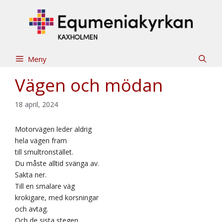
Hoppa
till
innehåll
Meny
Vägen och mödan
18 april, 2024
Motorvägen leder aldrig
hela vägen fram
till smultronstället.
Du måste alltid svänga av.
Sakta ner.
Till en smalare väg
krokigare, med korsningar
och avtag.
Och de sista stegen