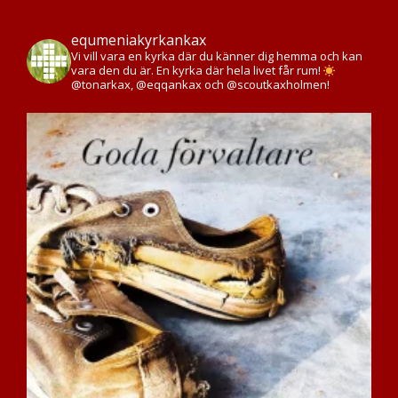
equmeniakyrkankax
Vi vill vara en kyrka där du känner dig hemma och kan
vara den du är. En kyrka där hela livet får rum!
@tonarkax, @eqqankax och @scoutkaxholmen!