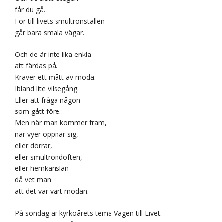
får du gå.
För till livets smultronställen
går bara smala vägar.
Och de är inte lika enkla
att färdas på.
Kräver ett mått av möda.
Ibland lite vilsegång.
Eller att fråga någon
som gått före.
Men när man kommer fram,
när vyer öppnar sig,
eller dörrar,
eller smultrondoften,
eller hemkänslan –
då vet man
att det var värt mödan.
På söndag är kyrkoårets tema Vägen till Livet.