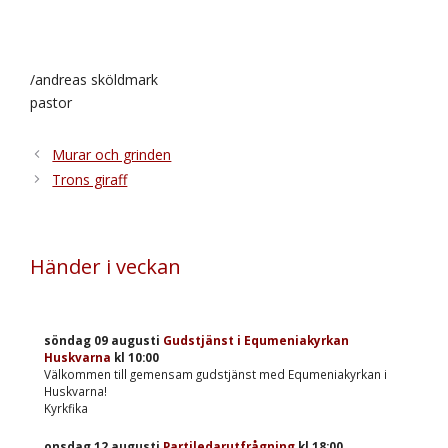
/andreas sköldmark
pastor
Murar och grinden
Trons giraff
Händer i veckan
söndag 09 augusti
Gudstjänst i Equmeniakyrkan
Huskvarna
kl
10:00
Välkommen till gemensam gudstjänst med Equmeniakyrkan i
Huskvarna!
Kyrkfika
onsdag 12 augusti
Partiledarutfrågning
kl
18:00