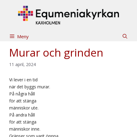
Hoppa
till
innehåll
Meny
Murar och grinden
11 april, 2024
Vi lever i en tid
när det byggs murar.
På några håll
för att stänga
människor ute.
På andra håll
för att stänga
människor inne.
Gränser som varit öppna