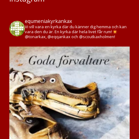
equmeniakyrkankax
Vi vill vara en kyrka där du känner dig hemma och kan
vara den du är. En kyrka där hela livet får rum!
@tonarkax, @eqqankax och @scoutkaxholmen!