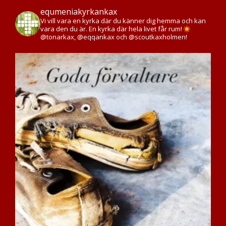
equmeniakyrkankax
Vi vill vara en kyrka där du känner dig hemma och kan
vara den du är. En kyrka där hela livet får rum!
@tonarkax, @eqqankax och @scoutkaxholmen!