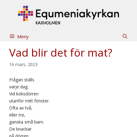
Hoppa
till
innehåll
Meny
Vad blir det för mat?
16 mars, 2023
Frågan ställs
varje dag.
Vid köksdörren
utanför mitt fönster.
Ofta av två,
eller tre,
ganska små barn.
De knackar
på dörren