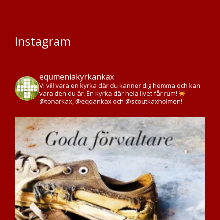
Instagram
equmeniakyrkankax
Vi vill vara en kyrka där du känner dig hemma och kan
vara den du är. En kyrka där hela livet får rum!
@tonarkax, @eqqankax och @scoutkaxholmen!