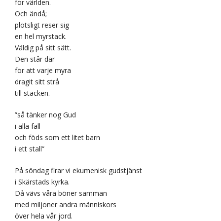
för världen.
Och ändå;
plötsligt reser sig
en hel myrstack.
Väldig på sitt sätt.
Den står där
för att varje myra
dragit sitt strå
till stacken.
”så tänker nog Gud
i alla fall
och föds som ett litet barn
i ett stall”
På söndag firar vi ekumenisk gudstjänst
i Skärstads kyrka.
Då vävs våra böner samman
med miljoner andra människors
över hela vår jord.