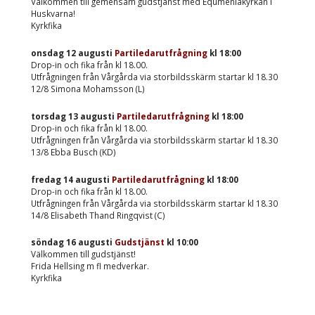
Välkommen till gemensam gudstjänst med Equmeniakyrkan i
Huskvarna!
Kyrkfika
onsdag 12 augusti
Partiledarutfrågning
kl
18:00
Drop-in och fika från kl 18.00.
Utfrågningen från Vårgårda via storbildsskärm startar kl 18.30
12/8 Simona Mohamsson (L)
torsdag 13 augusti
Partiledarutfrågning
kl
18:00
Drop-in och fika från kl 18.00.
Utfrågningen från Vårgårda via storbildsskärm startar kl 18.30
13/8 Ebba Busch (KD)
fredag 14 augusti
Partiledarutfrågning
kl
18:00
Drop-in och fika från kl 18.00.
Utfrågningen från Vårgårda via storbildsskärm startar kl 18.30
14/8 Elisabeth Thand Ringqvist (C)
söndag 16 augusti
Gudstjänst
kl
10:00
Välkommen till gudstjänst!
Frida Hellsing m fl medverkar.
Kyrkfika