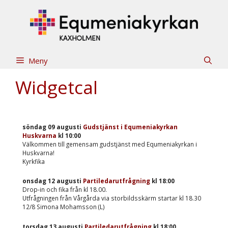
Hoppa
till
innehåll
Meny
Widgetcal
söndag 09 augusti
Gudstjänst i Equmeniakyrkan
Huskvarna
kl
10:00
Välkommen till gemensam gudstjänst med Equmeniakyrkan i
Huskvarna!
Kyrkfika
onsdag 12 augusti
Partiledarutfrågning
kl
18:00
Drop-in och fika från kl 18.00.
Utfrågningen från Vårgårda via storbildsskärm startar kl 18.30
12/8 Simona Mohamsson (L)
torsdag 13 augusti
Partiledarutfrågning
kl
18:00