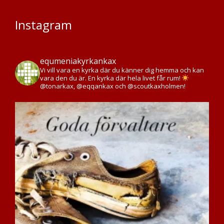
Instagram
equmeniakyrkankax
Vi vill vara en kyrka där du känner dig hemma och kan
vara den du är. En kyrka där hela livet får rum!
@tonarkax, @eqqankax och @scoutkaxholmen!