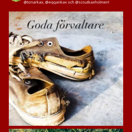
@tonarkax, @eqqankax och @scoutkaxholmen!