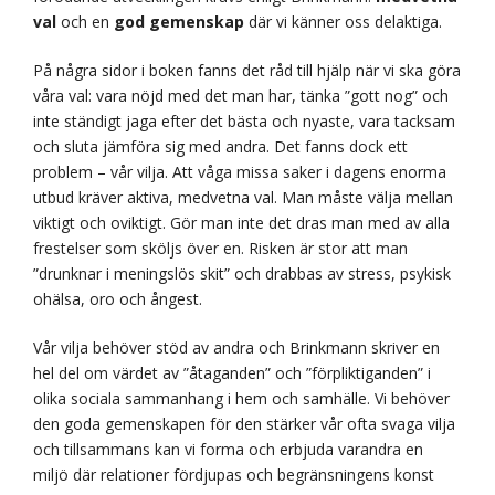
val
och en
god gemenskap
där vi känner oss delaktiga.
På några sidor i boken fanns det råd till hjälp när vi ska göra
våra val: vara nöjd med det man har, tänka ”gott nog” och
inte ständigt jaga efter det bästa och nyaste, vara tacksam
och sluta jämföra sig med andra. Det fanns dock ett
problem – vår vilja. Att våga missa saker i dagens enorma
utbud kräver aktiva, medvetna val. Man måste välja mellan
viktigt och oviktigt. Gör man inte det dras man med av alla
frestelser som sköljs över en. Risken är stor att man
”drunknar i meningslös skit” och drabbas av stress, psykisk
ohälsa, oro och ångest.
Vår vilja behöver stöd av andra och Brinkmann skriver en
hel del om värdet av ”åtaganden” och ”förpliktiganden” i
olika sociala sammanhang i hem och samhälle. Vi behöver
den goda gemenskapen för den stärker vår ofta svaga vilja
och tillsammans kan vi forma och erbjuda varandra en
miljö där relationer fördjupas och begränsningens konst