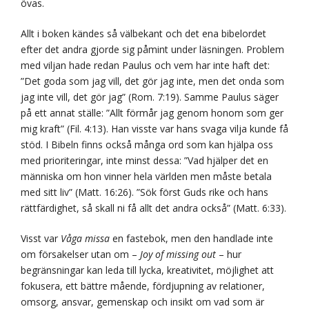
övas.
Allt i boken kändes så välbekant och det ena bibelordet
efter det andra gjorde sig påmint under läsningen. Problem
med viljan hade redan Paulus och vem har inte haft det:
”Det goda som jag vill, det gör jag inte, men det onda som
jag inte vill, det gör jag” (Rom. 7:19). Samme Paulus säger
på ett annat ställe: ”Allt förmår jag genom honom som ger
mig kraft” (Fil. 4:13). Han visste var hans svaga vilja kunde få
stöd. I Bibeln finns också många ord som kan hjälpa oss
med prioriteringar, inte minst dessa: ”Vad hjälper det en
människa om hon vinner hela världen men måste betala
med sitt liv” (Matt. 16:26). ”Sök först Guds rike och hans
rättfärdighet, så skall ni få allt det andra också” (Matt. 6:33).
Visst var
Våga missa
en fastebok, men den handlade inte
om försakelser utan om –
Joy of missing out
– hur
begränsningar kan leda till lycka, kreativitet, möjlighet att
fokusera, ett bättre mående, fördjupning av relationer,
omsorg, ansvar, gemenskap och insikt om vad som är