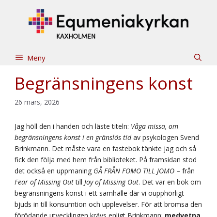
Hoppa
till
innehåll
Meny
Begränsningens konst
26 mars, 2026
Jag höll den i handen och läste titeln:
Våga missa, om
begränsningens konst i en gränslös tid
av psykologen Svend
Brinkmann. Det måste vara en fastebok tänkte jag och så
fick den följa med hem från biblioteket. På framsidan stod
det också en uppmaning
GÅ FRÅN FOMO TILL JOMO
– från
Fear of Missing Out
till
Joy of Missing Out
. Det var en bok om
begränsningens konst i ett samhälle där vi oupphörligt
bjuds in till konsumtion och upplevelser. För att bromsa den
förödande utvecklingen krävs enligt Brinkmann:
medvetna