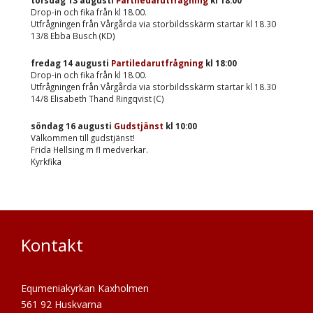
torsdag 13 augusti
Partiledarutfrågning
kl
18:00
Drop-in och fika från kl 18.00.
Utfrågningen från Vårgårda via storbildsskärm startar kl 18.30
13/8 Ebba Busch (KD)
fredag 14 augusti
Partiledarutfrågning
kl
18:00
Drop-in och fika från kl 18.00.
Utfrågningen från Vårgårda via storbildsskärm startar kl 18.30
14/8 Elisabeth Thand Ringqvist (C)
söndag 16 augusti
Gudstjänst
kl
10:00
Välkommen till gudstjänst!
Frida Hellsing m fl medverkar.
Kyrkfika
Kontakt
Equmeniakyrkan Kaxholmen
561 92 Huskvarna