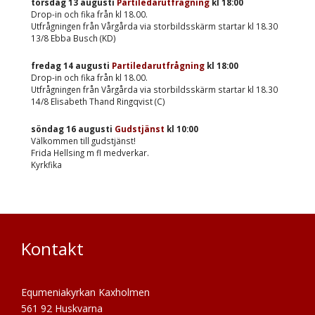
torsdag 13 augusti
Partiledarutfrågning
kl
18:00
Drop-in och fika från kl 18.00.
Utfrågningen från Vårgårda via storbildsskärm startar kl 18.30
13/8 Ebba Busch (KD)
fredag 14 augusti
Partiledarutfrågning
kl
18:00
Drop-in och fika från kl 18.00.
Utfrågningen från Vårgårda via storbildsskärm startar kl 18.30
14/8 Elisabeth Thand Ringqvist (C)
söndag 16 augusti
Gudstjänst
kl
10:00
Välkommen till gudstjänst!
Frida Hellsing m fl medverkar.
Kyrkfika
Kontakt
Equmeniakyrkan Kaxholmen
561 92 Huskvarna