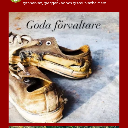
@tonarkax, @eqqankax och @scoutkaxholmen!