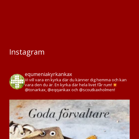
Instagram
equmeniakyrkankax
Vi vill vara en kyrka där du känner dig hemma och kan
vara den du är. En kyrka där hela livet får rum!
@tonarkax, @eqqankax och @scoutkaxholmen!