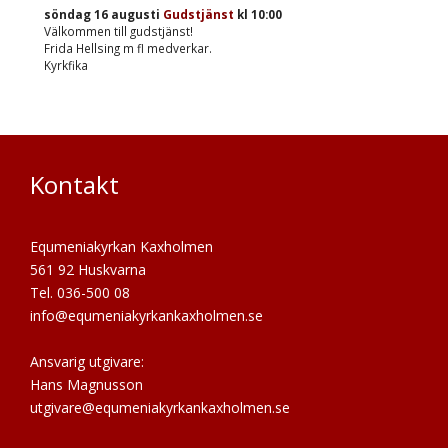
söndag 16 augusti
Gudstjänst
kl
10:00
Välkommen till gudstjänst!
Frida Hellsing m fl medverkar.
Kyrkfika
Kontakt
Equmeniakyrkan Kaxholmen
561 92 Huskvarna
Tel. 036-500 08
info@equmeniakyrkankaxholmen.se
Ansvarig utgivare:
Hans Magnusson
utgivare@equmeniakyrkankaxholmen.se