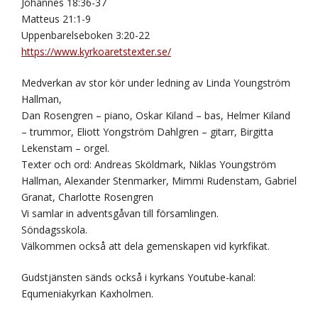
Johannes 18:36-37
Matteus 21:1-9
Uppenbarelseboken 3:20-22
https://www.kyrkoaretstexter.se/
Medverkan av stor kör under ledning av Linda Youngström
Hallman,
Dan Rosengren – piano, Oskar Kiland – bas, Helmer Kiland
– trummor, Eliott Yongström Dahlgren – gitarr, Birgitta
Lekenstam – orgel.
Texter och ord: Andreas Sköldmark, Niklas Youngström
Hallman, Alexander Stenmarker, Mimmi Rudenstam, Gabriel
Granat, Charlotte Rosengren
Vi samlar in adventsgåvan till församlingen.
Söndagsskola.
Välkommen också att dela gemenskapen vid kyrkfikat.
Gudstjänsten sänds också i kyrkans Youtube-kanal:
Equmeniakyrkan Kaxholmen.