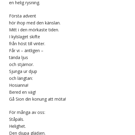
en helig rysning.
Första advent
hör ihop med den känslan.
Mitt i den mörkaste tiden.
I kylslaget skifte
från höst till vinter.
Får vi – äntligen –
tända ljus
och stjärnor.
Sjunga ur djup
och längtan:
Hosianna!
Bered en väg!
Gå Sion din konung att möta!
För många av oss:
Ståpäls.
Helighet.
Den djupa glädjen.