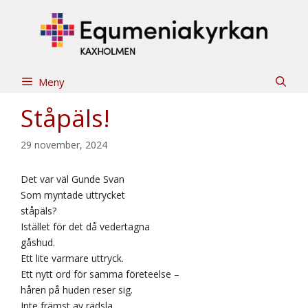
Hoppa
till
innehåll
Meny
Ståpäls!
29 november, 2024
Det var väl Gunde Svan
Som myntade uttrycket
ståpäls?
Istället för det då vedertagna
gåshud.
Ett lite varmare uttryck.
Ett nytt ord för samma företeelse –
håren på huden reser sig.
Inte främst av rädsla