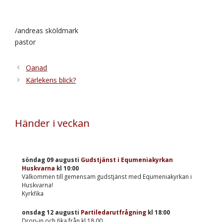
/andreas sköldmark
pastor
Oanad
Kärlekens blick?
Händer i veckan
söndag 09 augusti
Gudstjänst i Equmeniakyrkan
Huskvarna
kl
10:00
Välkommen till gemensam gudstjänst med Equmeniakyrkan i
Huskvarna!
Kyrkfika
onsdag 12 augusti
Partiledarutfrågning
kl
18:00
Drop-in och fika från kl 18.00.