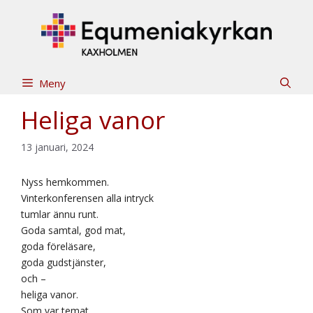
Hoppa
till
innehåll
Meny
Heliga vanor
13 januari, 2024
Nyss hemkommen.
Vinterkonferensen alla intryck
tumlar ännu runt.
Goda samtal, god mat,
goda föreläsare,
goda gudstjänster,
och –
heliga vanor.
Som var temat.