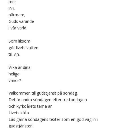
mer
in i,
närmare,
Guds varande
i vår värld.
Som liksom
gör livets vatten
till vin.
Vilka är dina
heliga
vanor?
Välkommen till gudstjänst på söndag.
Det är andra söndagen efter trettondagen
och kyrkoårets tema är:
Livets källa.
Läs gärna söndagens texter som en god väg in i
gudstjänsten: