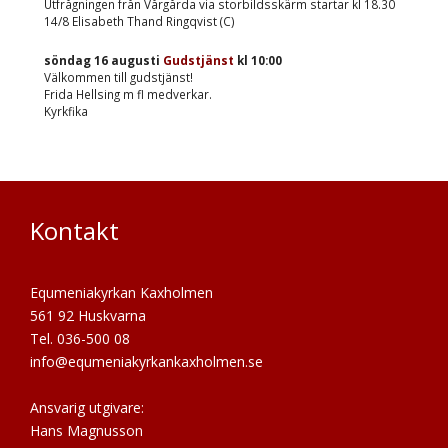
Utfrågningen från Vårgårda via storbildsskärm startar kl 18.30
14/8 Elisabeth Thand Ringqvist (C)
söndag 16 augusti
Gudstjänst
kl
10:00
Välkommen till gudstjänst!
Frida Hellsing m fl medverkar.
Kyrkfika
Kontakt
Equmeniakyrkan Kaxholmen
561 92 Huskvarna
Tel. 036-500 08
info@equmeniakyrkankaxholmen.se
Ansvarig utgivare:
Hans Magnusson