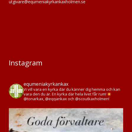
utgivare@equmeniakyrkankaxholmen.se
Instagram
equmeniakyrkankax
Vi vill vara en kyrka där du känner dig hemma och kan
vara den du är. En kyrka där hela livet får rum!
@tonarkax, @eqqankax och @scoutkaxholmen!