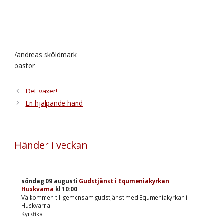
/andreas sköldmark
pastor
Det växer!
En hjälpande hand
Händer i veckan
söndag 09 augusti
Gudstjänst i Equmeniakyrkan
Huskvarna
kl
10:00
Välkommen till gemensam gudstjänst med Equmeniakyrkan i
Huskvarna!
Kyrkfika