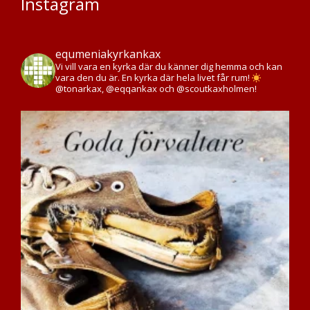
Instagram
equmeniakyrkankax
Vi vill vara en kyrka där du känner dig hemma och kan
vara den du är. En kyrka där hela livet får rum!
@tonarkax, @eqqankax och @scoutkaxholmen!