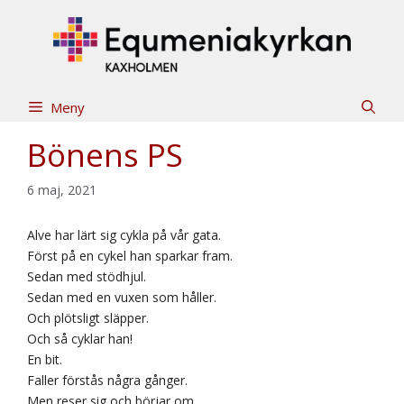
Hoppa
till
innehåll
Meny
Bönens PS
6 maj, 2021
Alve har lärt sig cykla på vår gata.
Först på en cykel han sparkar fram.
Sedan med stödhjul.
Sedan med en vuxen som håller.
Och plötsligt släpper.
Och så cyklar han!
En bit.
Faller förstås några gånger.
Men reser sig och börjar om.