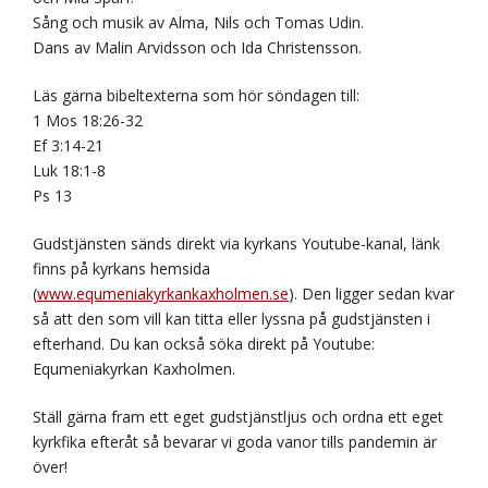
Sång och musik av Alma, Nils och Tomas Udin.
Dans av Malin Arvidsson och Ida Christensson.
Läs gärna bibeltexterna som hör söndagen till:
1 Mos 18:26-32
Ef 3:14-21
Luk 18:1-8
Ps 13
Gudstjänsten sänds direkt via kyrkans Youtube-kanal, länk
finns på kyrkans hemsida
(
www.equmeniakyrkankaxholmen.se
). Den ligger sedan kvar
så att den som vill kan titta eller lyssna på gudstjänsten i
efterhand. Du kan också söka direkt på Youtube:
Equmeniakyrkan Kaxholmen.
Ställ gärna fram ett eget gudstjänstljus och ordna ett eget
kyrkfika efteråt så bevarar vi goda vanor tills pandemin är
över!