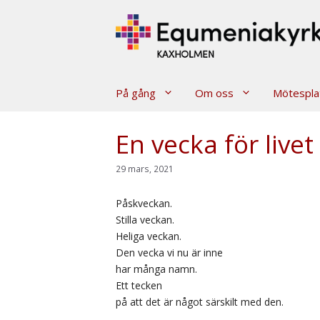
Hoppa
till
innehåll
På gång
Om oss
Mötespla
En vecka för livet
29 mars, 2021
Påskveckan.
Stilla veckan.
Heliga veckan.
Den vecka vi nu är inne
har många namn.
Ett tecken
på att det är något särskilt med den.