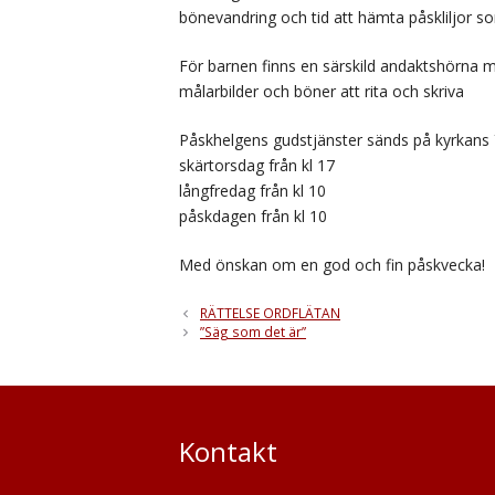
bönevandring och tid att hämta påskliljor som
För barnen finns en särskild andaktshörna m
målarbilder och böner att rita och skriva
Påskhelgens gudstjänster sänds på kyrkans 
skärtorsdag från kl 17
långfredag från kl 10
påskdagen från kl 10
Med önskan om en god och fin påskvecka!
RÄTTELSE ORDFLÄTAN
”Säg som det är”
Kontakt