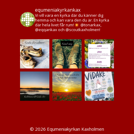
equmeniakyrkankax
Vi vill vara en kyrka där du känner dig
hemma och kan vara den du är. En kyrka
där hela livet får rum!
@tonarkax,
@eqqankax och @scoutkaxholmen!
© 2026 Equmeniakyrkan Kaxholmen