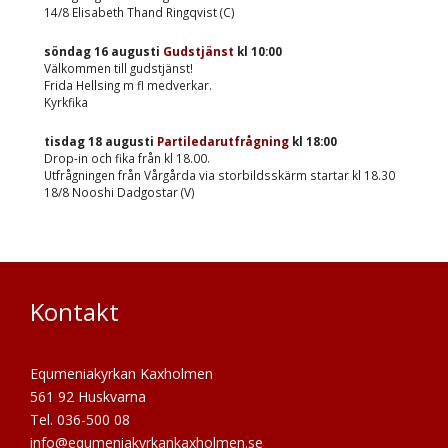
14/8 Elisabeth Thand Ringqvist (C)
söndag 16 augusti
Gudstjänst
kl
10:00
Välkommen till gudstjänst!
Frida Hellsing m fl medverkar.
Kyrkfika
tisdag 18 augusti
Partiledarutfrågning
kl
18:00
Drop-in och fika från kl 18.00.
Utfrågningen från Vårgårda via storbildsskärm startar kl 18.30
18/8 Nooshi Dadgostar (V)
Kontakt
Equmeniakyrkan Kaxholmen
561 92 Huskvarna
Tel. 036-500 08
info@equmeniakyrkankaxholmen.se