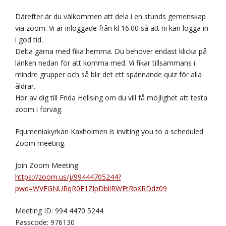
Därefter är du välkommen att dela i en stunds gemenskap
via zoom. Vi är inloggade från kl 16.00 så att ni kan logga in
i god tid.
Delta gärna med fika hemma. Du behöver endast klicka på
länken nedan för att komma med. Vi fikar tillsammans i
mindre grupper och så blir det ett spännande quiz för alla
åldrar.
Hör av dig till Frida Hellsing om du vill få möjlighet att testa
zoom i förväg.
Equmeniakyrkan Kaxholmen is inviting you to a scheduled
Zoom meeting.
Join Zoom Meeting
https://zoom.us/j/99444705244?
pwd=WVFGNURqR0E1ZlpDbllRWEtRbXRDdz09
Meeting ID: 994 4470 5244
Passcode: 976130