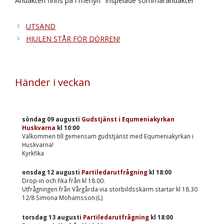
Andakten finns på i menyn ”Inspelade sommarandakter”
UTSÄND
HJULEN STÅR FÖR DÖRREN!
Händer i veckan
söndag 09 augusti
Gudstjänst i Equmeniakyrkan
Huskvarna
kl
10:00
Välkommen till gemensam gudstjänst med Equmeniakyrkan i
Huskvarna!
Kyrkfika
onsdag 12 augusti
Partiledarutfrågning
kl
18:00
Drop-in och fika från kl 18.00.
Utfrågningen från Vårgårda via storbildsskärm startar kl 18.30
12/8 Simona Mohamsson (L)
torsdag 13 augusti
Partiledarutfrågning
kl
18:00