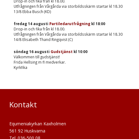
Drop-in och fika från kl 18.00.
Utfrågningen från Vårgårda via storbildsskärm startar kl 18.30
13/8 Ebba Busch (KD)
fredag 14 augusti
Partiledarutfrågning
kl
18:00
Drop-in och fika från kl 18.00.
Utfrågningen från Vårgårda via storbildsskärm startar kl 18.30
14/8 Elisabeth Thand Ringqvist (C)
söndag 16 augusti
Gudstjänst
kl
10:00
Välkommen till gudstjänst!
Frida Hellsing m fl medverkar.
Kyrkfika
Kontakt
Equmeniakyrkan Kaxholmen
561 92 Huskvarna
Tel. 036-500 08