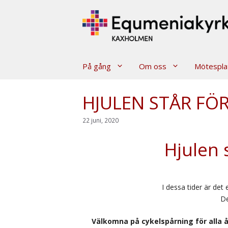
Hoppa
till
innehåll
På gång
Om oss
Mötespla
HJULEN STÅR FÖ
22 juni, 2020
Hjulen 
I dessa tider är det e
De
Välkomna på cykelspårning för alla 