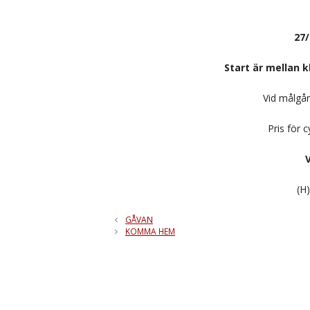
27/
Start är mellan 
Vid målgån
Pris för 
(H
GÅVAN
KOMMA HEM