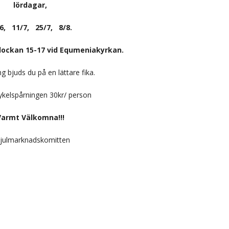
lördagar,
6, 11/7, 25/7, 8/8.
klockan 15-17 vid Equmeniakyrkan.
g bjuds du på en lättare fika.
cykelspårningen 30kr/ person
Varmt Välkomna!!!
)julmarknadskomitten