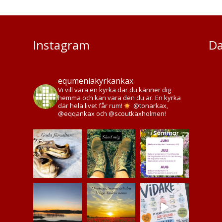
Instagram
Da
equmeniakyrkankax
Vi vill vara en kyrka där du känner dig
hemma och kan vara den du är. En kyrka
där hela livet får rum!
@tonarkax,
@eqqankax och @scoutkaxholmen!