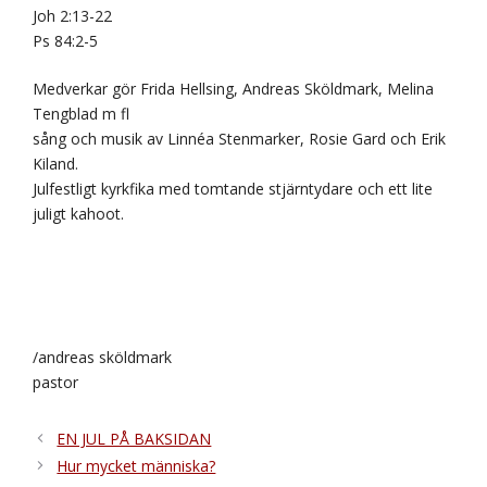
Joh 2:13-22
Ps 84:2-5
Medverkar gör Frida Hellsing, Andreas Sköldmark, Melina
Tengblad m fl
sång och musik av Linnéa Stenmarker, Rosie Gard och Erik
Kiland.
Julfestligt kyrkfika med tomtande stjärntydare och ett lite
juligt kahoot.
/andreas sköldmark
pastor
EN JUL PÅ BAKSIDAN
Hur mycket människa?