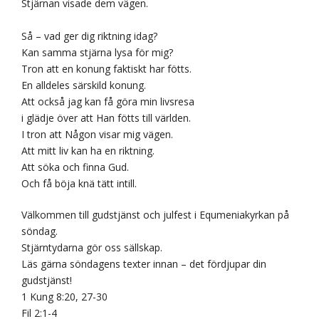
Stjärnan visade dem vägen.
Så – vad ger dig riktning idag?
Kan samma stjärna lysa för mig?
Tron att en konung faktiskt har fötts.
En alldeles särskild konung.
Att också jag kan få göra min livsresa
i glädje över att Han fötts till världen.
I tron att Någon visar mig vägen.
Att mitt liv kan ha en riktning.
Att söka och finna Gud.
Och få böja knä tätt intill.
Välkommen till gudstjänst och julfest i Equmeniakyrkan på
söndag.
Stjärntydarna gör oss sällskap.
Läs gärna söndagens texter innan – det fördjupar din
gudstjänst!
1 Kung 8:20, 27-30
Fil 2:1-4