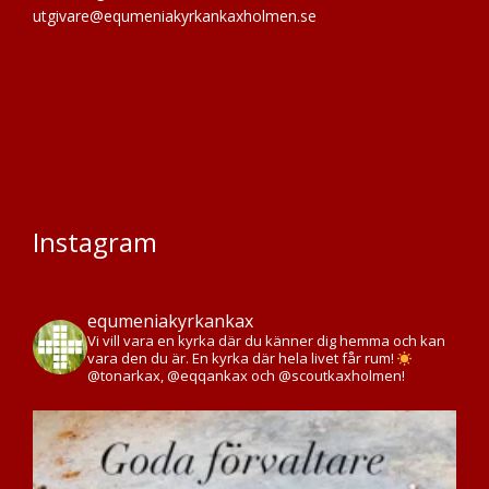
utgivare@equmeniakyrkankaxholmen.se
Instagram
equmeniakyrkankax
Vi vill vara en kyrka där du känner dig hemma och kan
vara den du är. En kyrka där hela livet får rum!
@tonarkax, @eqqankax och @scoutkaxholmen!