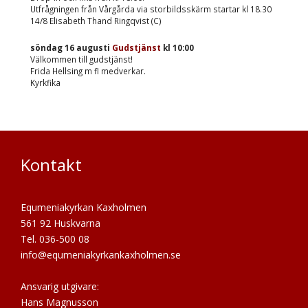
Utfrågningen från Vårgårda via storbildsskärm startar kl 18.30
14/8 Elisabeth Thand Ringqvist (C)
söndag 16 augusti
Gudstjänst
kl
10:00
Välkommen till gudstjänst!
Frida Hellsing m fl medverkar.
Kyrkfika
Kontakt
Equmeniakyrkan Kaxholmen
561 92 Huskvarna
Tel. 036-500 08
info@equmeniakyrkankaxholmen.se
Ansvarig utgivare:
Hans Magnusson