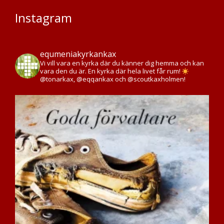
Instagram
equmeniakyrkankax
Vi vill vara en kyrka där du känner dig hemma och kan
vara den du är. En kyrka där hela livet får rum!
@tonarkax, @eqqankax och @scoutkaxholmen!