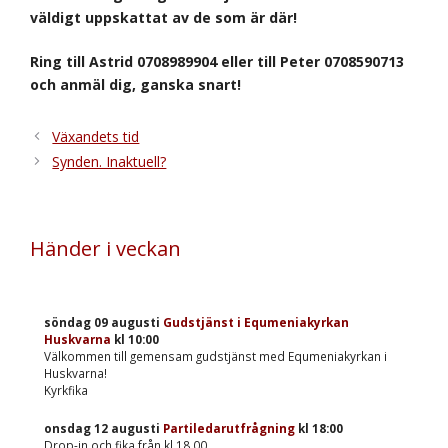
väldigt uppskattat av de som är där!
Ring till Astrid 0708989904 eller till Peter 0708590713
och anmäl dig, ganska snart!
Växandets tid
Synden. Inaktuell?
Händer i veckan
söndag 09 augusti
Gudstjänst i Equmeniakyrkan
Huskvarna
kl
10:00
Välkommen till gemensam gudstjänst med Equmeniakyrkan i
Huskvarna!
Kyrkfika
onsdag 12 augusti
Partiledarutfrågning
kl
18:00
Drop-in och fika från kl 18.00.