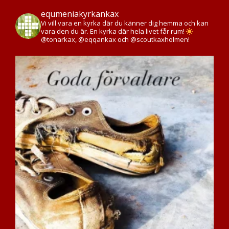
equmeniakyrkankax
Vi vill vara en kyrka där du känner dig hemma och kan
vara den du är. En kyrka där hela livet får rum!
@tonarkax, @eqqankax och @scoutkaxholmen!