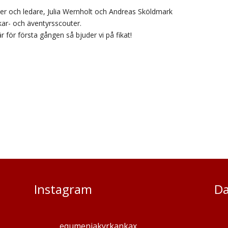
er och ledare, Julia Wernholt och Andreas Sköldmark
kar- och äventyrsscouter.
är för första gången så bjuder vi på fikat!
Instagram
Da
equmeniakyrkankax