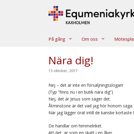
Hoppa
till
innehåll
På gång
Om oss
Mötespla
Nära dig!
13 oktober, 2017
Nej – det är inte en försäljningsslogan!
(Typ ”finns nu i en butik nära dig”)
Nej, det är Jesus som säger det.
Åtminstone är det vad jag hör honom säga.
När jag lägger örat intill de kanske kortaste 
De handlar om himmelriket.
Att det är som en skatt i en åker.