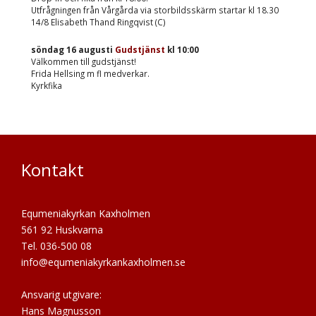
Utfrågningen från Vårgårda via storbildsskärm startar kl 18.30
14/8 Elisabeth Thand Ringqvist (C)
söndag 16 augusti
Gudstjänst
kl
10:00
Välkommen till gudstjänst!
Frida Hellsing m fl medverkar.
Kyrkfika
Kontakt
Equmeniakyrkan Kaxholmen
561 92 Huskvarna
Tel. 036-500 08
info@equmeniakyrkankaxholmen.se
Ansvarig utgivare:
Hans Magnusson