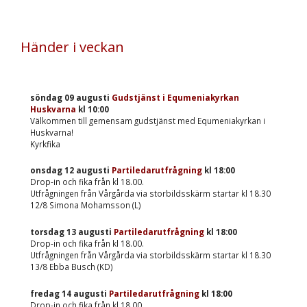
Händer i veckan
söndag 09 augusti
Gudstjänst i Equmeniakyrkan
Huskvarna
kl
10:00
Välkommen till gemensam gudstjänst med Equmeniakyrkan i
Huskvarna!
Kyrkfika
onsdag 12 augusti
Partiledarutfrågning
kl
18:00
Drop-in och fika från kl 18.00.
Utfrågningen från Vårgårda via storbildsskärm startar kl 18.30
12/8 Simona Mohamsson (L)
torsdag 13 augusti
Partiledarutfrågning
kl
18:00
Drop-in och fika från kl 18.00.
Utfrågningen från Vårgårda via storbildsskärm startar kl 18.30
13/8 Ebba Busch (KD)
fredag 14 augusti
Partiledarutfrågning
kl
18:00
Drop-in och fika från kl 18.00.