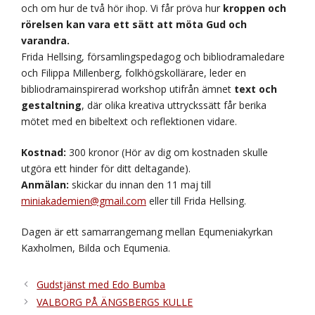
och om hur de två hör ihop. Vi får pröva hur
kroppen och
rörelsen kan vara ett sätt att möta Gud och
varandra.
Frida Hellsing, församlingspedagog och bibliodramaledare
och Filippa Millenberg, folkhögskollärare, leder en
bibliodramainspirerad workshop utifrån ämnet
text och
gestaltning
, där olika kreativa uttryckssätt får berika
mötet med en bibeltext och reflektionen vidare.
Kostnad:
300 kronor (Hör av dig om kostnaden skulle
utgöra ett hinder för ditt deltagande).
Anmälan:
skickar du innan den 11 maj till
miniakademien@gmail.com
eller till Frida Hellsing.
Dagen är ett samarrangemang mellan Equmeniakyrkan
Kaxholmen, Bilda och Equmenia.
Gudstjänst med Edo Bumba
VALBORG PÅ ÄNGSBERGS KULLE