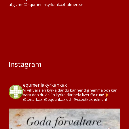
utgivare@equmeniakyrkankaxholmen.se
Instagram
equmeniakyrkankax
Vi vill vara en kyrka där du känner dig hemma och kan
vara den du är. En kyrka där hela livet får rum!
@tonarkax, @eqqankax och @scoutkaxholmen!