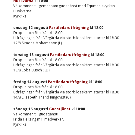
Huskvarna
kl
10:00
Välkommen till gemensam gudstjänst med Equmeniakyrkan i
Huskvarna!
Kyrkfika
onsdag 12 augusti
Partiledarutfrågning
kl
18:00
Drop-in och fika från kl 18.00.
Utfrågningen från Vårgårda via storbildsskärm startar kl 18.30
12/8 Simona Mohamsson (L)
torsdag 13 augusti
Partiledarutfrågning
kl
18:00
Drop-in och fika från kl 18.00.
Utfrågningen från Vårgårda via storbildsskärm startar kl 18.30
13/8 Ebba Busch (KD)
fredag 14 augusti
Partiledarutfrågning
kl
18:00
Drop-in och fika från kl 18.00.
Utfrågningen från Vårgårda via storbildsskärm startar kl 18.30
14/8 Elisabeth Thand Ringqvist (C)
söndag 16 augusti
Gudstjänst
kl
10:00
Välkommen till gudstjänst!
Frida Hellsing m fl medverkar.
Kyrkfika