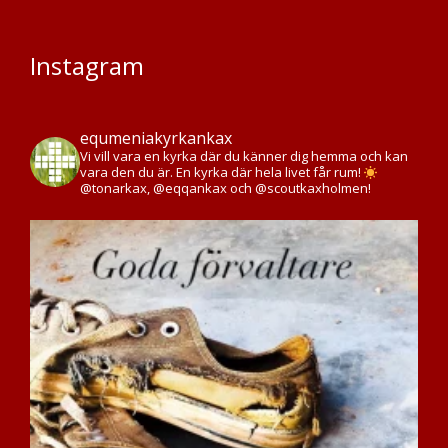
Instagram
equmeniakyrkankax
Vi vill vara en kyrka där du känner dig hemma och kan
vara den du är. En kyrka där hela livet får rum!
@tonarkax, @eqqankax och @scoutkaxholmen!