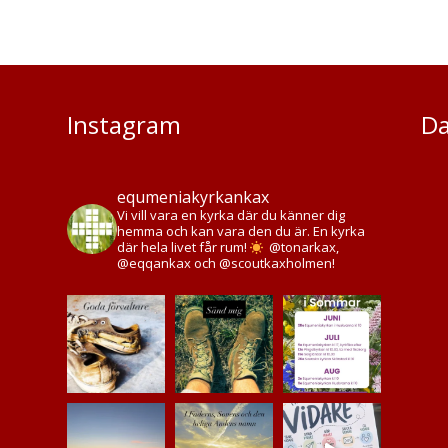
Instagram
Da
equmeniakyrkankax
Vi vill vara en kyrka där du känner dig
hemma och kan vara den du är. En kyrka
där hela livet får rum!
@tonarkax,
@eqqankax och @scoutkaxholmen!