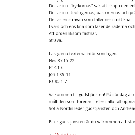
Det är inte ”kyrkornas” sak att skapa den en
Det är inte teologernas, pastorernas och pr
Det är en strävan som faller ner i mitt knä.
I vars och ens knä som läser de raderna och 
Att orden liksom fastnar.
Sträva…
Läs gärna texterna inför söndagen:
Hes 37:15-22
Ef 4:1-6
Joh 17:9-11
Ps 95:1-7
Välkommen till gudstjänsten! På söndag är 
måltiden som förenar – eller i alla fall öppn
Sofia Nordin leder gudstjänsten och Andreas
Efter gudstjänsten är du välkommen att sta
På väg i livet