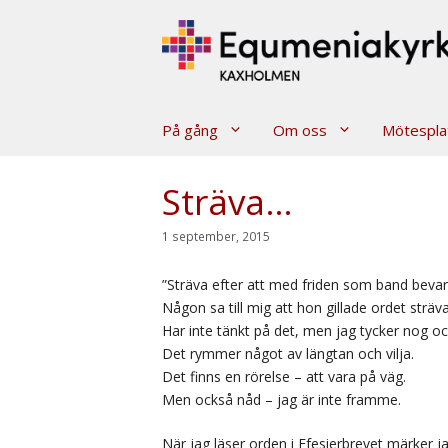
Hoppa
till
innehåll
På gång
Om oss
Mötespla
Sträva…
1 september, 2015
”Sträva efter att med friden som band beva
Någon sa till mig att hon gillade ordet sträva
Har inte tänkt på det, men jag tycker nog o
Det rymmer något av längtan och vilja.
Det finns en rörelse – att vara på väg.
Men också nåd – jag är inte framme.
När jag läser orden i Efesierbrevet märker jag