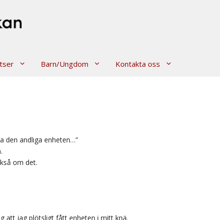
tser
Barn/Ungdom
Kontakta oss
ra den andliga enheten…”
.
ckså om det.
 att jag plötsligt fått enheten i mitt knä.