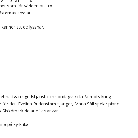
het som får världen att tro.
ästernas ansvar.
känner att de lyssnar.
det nattvardsgudstjänst och söndagsskola. Vi möts kring
ar för det. Evelina Rudenstam sjunger, Maria Säll spelar piano,
 Sköldmark delar eftertankar.
nna på kyrkfika.