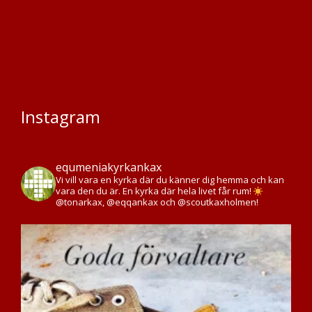
Instagram
equmeniakyrkankax
Vi vill vara en kyrka där du känner dig hemma och kan
vara den du är. En kyrka där hela livet får rum!
@tonarkax, @eqqankax och @scoutkaxholmen!