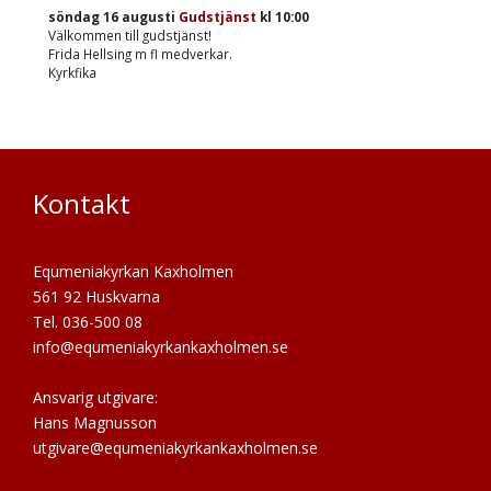
söndag 16 augusti
Gudstjänst
kl
10:00
Välkommen till gudstjänst!
Frida Hellsing m fl medverkar.
Kyrkfika
Kontakt
Equmeniakyrkan Kaxholmen
561 92 Huskvarna
Tel. 036-500 08
info@equmeniakyrkankaxholmen.se
Ansvarig utgivare:
Hans Magnusson
utgivare@equmeniakyrkankaxholmen.se